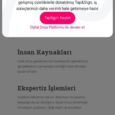
gelişmiş özelliklerle donatılmış Tap&Sign, iş
Muhasebe İşlemleri
süreçlerinizi daha verimli hale getirmeye hazır.
Tüm evraklarınızı dijital ortamda ve tüm dijital imza
TapSign'ı Keşfet
seçenekleriyle imzalayın, göndin ve arşivleyin. Faks
başında beklemeden veya dosyalar arasında evrak
Dijital İmza Platformu ile devam et
aramak zorunda kalmadan verimli ve etkin bir şekilde
çalışın.
İnsan Kaynakları
Islak imza gerektiren tüm bankacılık işlemlerinizi,
gerçekleştirin zamandan ve kâğıt masrafından
tasarruf edin.
Ekspertiz İşlemleri
Yüzlerce dokümanı tek bir doküman imzalama
kolaylığında ve istediğiniz dijital imza yöntemiyle
imzalayın, paylaşın, doğrulayın ve arşivleyin.