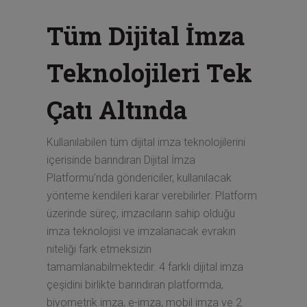
Tüm Dijital İmza
Teknolojileri Tek
Çatı Altında
Kullanılabilen tüm dijital imza teknolojilerini
içerisinde barındıran Dijital İmza
Platformu'nda göndericiler, kullanılacak
yönteme kendileri karar verebilirler. Platform
üzerinde süreç, imzacıların sahip olduğu
imza teknolojisi ve imzalanacak evrakın
niteliği fark etmeksizin
tamamlanabilmektedir. 4 farklı dijital imza
çeşidini birlikte barındıran platformda,
biyometrik imza, e-imza, mobil imza ve 2