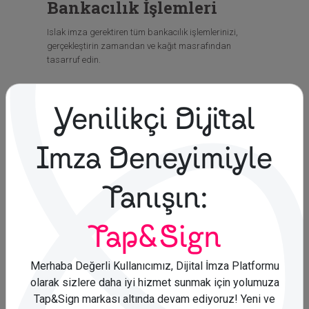
Bankacılık İşlemleri
Islak imza gerektiren tüm bankacılık işlemlerinizi,
gerçekleştirin zamandan ve kağıt masrafından
tasarruf edin.
Sözleşmeler
Yenilikçi Dijital
Müşterilerin, yöneticilerin masalarında imzalanmayı ya
da kargodan teslim alınmayı bekleyen sözleşmeler
İmza Deneyimiyle
artık sizlere zaman kaybettirmesin. Sözleşmelerinizi
dijital ve resmi olarak kâğıtla uğraşmadan yönetin.
Tanışın:
Tedarik Zincir Yönetimi
Tap&Sign
Tedarikçi sözleşmelerinden satın alma süreçlerinize,
belgelerinizi istediğiniz dijital imza yöntemiyle
Merhaba Değerli Kullanıcımız, Dijital İmza Platformu
imzalayın, tedarikçilerinizden belgelerini dijital imzalı
talep edin, süreçlerinizi dijitalleştirin.
olarak sizlere daha iyi hizmet sunmak için yolumuza
Tap&Sign markası altında devam ediyoruz! Yeni ve