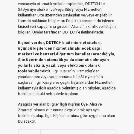
vasıtasıyla otomatik yollarla toplanılan, DDTECH ile
Site’ye üye olurken ve/veya Site’yi veya Hizmetler’i
kullanırken Site üzerinden paylaşılan ve/veya erişilebilir
formda saklanan bilgiler bu Politika kapsamında işlenen
kişisel veri kapsamına girebilir. Alıcılar’ın kimlik ve iletişim
bilgileri, Üyeler tarafından DDTECH’e iletilmektedir.
Kişisel veriler, DDTECH’e ait internet siteleri,
üçüncü kişilerden hizmet alınabilecek çağrı
merkezi ve benzeri diğer tüm kanalları aracılığıyla,
Site üzerinden otomatik ya da otomatik olmayan
yollarla sözlü, yazılı veya elektronik olarak
toplanabilecektir.
İlgili Kişiler’in Hizmetler’den
yararlanması veya yararlanmasa bile Site’ye erişim
sağlarsa, İlgili Kişi’yle ve çeşitli kaynaklardan Hizmetler’i
kullanmayla ilgili aşağıda belirtilmiş olan bilgileri, aşağıda
belirtilen hukuki sebeplerle toplanır.
Aşağıda yer alan bilgiler İlgili Kişi’nin Üye, Alıcı ve
Ziyaretçi olması durumuna özgü olarak ayrı ayrı
belirtilmiş olup; İlgili Kişi’nin sıfatına göre uygulama alanı
bulacaktır.