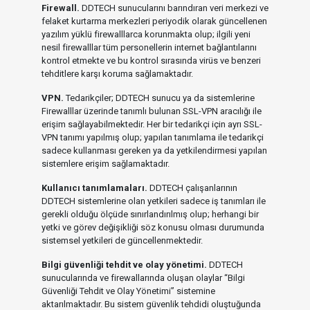
Firewall.
DDTECH sunucularını barındıran veri merkezi ve
felaket kurtarma merkezleri periyodik olarak güncellenen
yazılım yüklü firewalllarca korunmakta olup; ilgili yeni
nesil firewalllar tüm personellerin internet bağlantılarını
kontrol etmekte ve bu kontrol sırasında virüs ve benzeri
tehditlere karşı koruma sağlamaktadır.
VPN.
Tedarikçiler; DDTECH sunucu ya da sistemlerine
Firewalllar üzerinde tanımlı bulunan SSL-VPN aracılığı ile
erişim sağlayabilmektedir. Her bir tedarikçi için ayrı SSL-
VPN tanımı yapılmış olup; yapılan tanımlama ile tedarikçi
sadece kullanması gereken ya da yetkilendirmesi yapılan
sistemlere erişim sağlamaktadır.
Kullanıcı tanımlamaları.
DDTECH çalışanlarının
DDTECH sistemlerine olan yetkileri sadece iş tanımları ile
gerekli olduğu ölçüde sınırlandırılmış olup; herhangi bir
yetki ve görev değişikliği söz konusu olması durumunda
sistemsel yetkileri de güncellenmektedir.
Bilgi güvenliği tehdit ve olay yönetimi.
DDTECH
sunucularında ve firewallarında oluşan olaylar “Bilgi
Güvenliği Tehdit ve Olay Yönetimi” sistemine
aktarılmaktadır. Bu sistem güvenlik tehdidi oluştuğunda