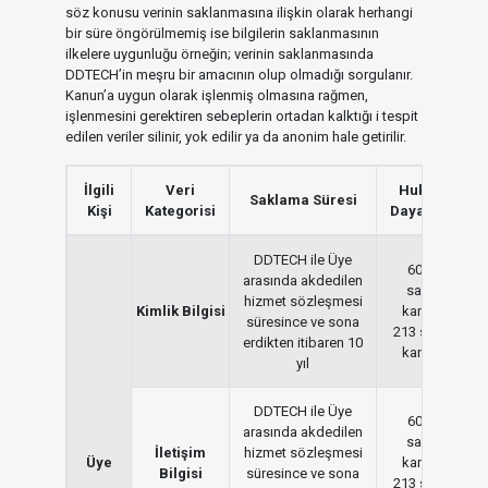
söz konusu verinin saklanmasına ilişkin olarak herhangi
bir süre öngörülmemiş ise bilgilerin saklanmasının
ilkelere uygunluğu örneğin; verinin saklanmasında
DDTECH’in meşru bir amacının olup olmadığı sorgulanır.
Kanun’a uygun olarak işlenmiş olmasına rağmen,
işlenmesini gerektiren sebeplerin ortadan kalktığı i tespit
edilen veriler silinir, yok edilir ya da anonim hale getirilir.
İlgili
Veri
Hukuki
Saklama Süresi
Kişi
Kategorisi
Dayanağı
DDTECH ile Üye
6098
arasında akdedilen
sayılı
hizmet sözleşmesi
Kimlik Bilgisi
kanun,
süresince ve sona
213 sayılı
erdikten itibaren 10
kanun.
yıl
DDTECH ile Üye
6098
arasında akdedilen
sayılı
İletişim
hizmet sözleşmesi
Üye
kanun,
Bilgisi
süresince ve sona
213 sayılı