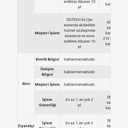
erdikten itibaren 10
kanun.
yıl
DDTECH ile Üye
6098
arasında akdedilen
sayılı
hizmet sözleşmesi
Müşteri İşlem
kanun,
süresince ve sona
213 sayılı
erdikten itibaren 10
kanun.
yıl
Kimlik Bilgisi
Saklanmamaktadır.
-
İletişim
Saklanmamaktadır.
-
Bilgisi
Alıcı
Müşteri İşlem
Saklanmamaktadır.
-
5651
İşlem
En az 1, en çok 2
sayılı
Güvenliği
yıl
kanun
5651
İşlem
En az 1, en çok 2
Ziyaretçi
sayılı