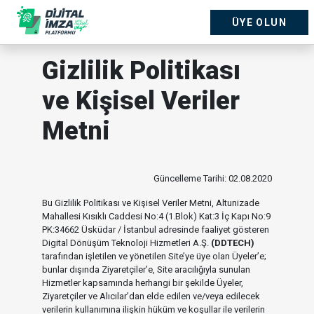
ÜYE OLUN
Gizlilik Politikası
ve Kişisel Veriler
Metni
Güncelleme Tarihi: 02.08.2020
Bu Gizlilik Politikası ve Kişisel Veriler Metni, Altunizade
Mahallesi Kısıklı Caddesi No:4 (1.Blok) Kat:3 İç Kapı No:9
PK:34662 Üsküdar / İstanbul adresinde faaliyet gösteren
Digital Dönüşüm Teknoloji Hizmetleri A.Ş.
(DDTECH)
tarafından işletilen ve yönetilen Site’ye üye olan Üyeler’e;
bunlar dışında Ziyaretçiler’e, Site aracılığıyla sunulan
Hizmetler kapsamında herhangi bir şekilde Üyeler,
Ziyaretçiler ve Alıcılar’dan elde edilen ve/veya edilecek
verilerin kullanımına ilişkin hüküm ve koşullar ile verilerin