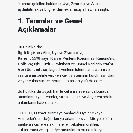
işlenme şekilleri hakkında Üye, Ziyaretçi ve Alıcılar’ı
aydınlatmak ve bilgilendirmek amacıyla hazırlanmıştır.
1. Tanımlar ve Genel
Açıklamalar
Bu Politika’da:
İlgili Kişi/ler;
Alıcı, Üye ve Ziyaretçi’yi,
Kanun;
6698 sayılı Kişisel Verilerin Korunması Kanunu’nu,
Politika;
işbu Gizlilik Politikası ve Kişisel Veriler Metni’ni,
Veri Sorumlusu;
kişisel verilerin işleme amaçlarını ve
vasıtalarını belirleyen, veri kayıt sisteminin kurulmasından
ve yönetilmesinden sorumlu olan kişiyi ifade eder.
Bu Politika’da büyük harfle kullanılan ve ayrıca burada
tanımlanmayan terimler, Site Kullanım Sözleşmesi’ndeki
anlamlarını haiz olacaktır.
DDTECH, Hizmet sunmaya başladığı Üyeler’e veya
Hizmetler’den doğrudan yararlanmaksızın Site’ye erişim
sağlayan kişilere ilişkin işlenen bilgilerin gizliliği,
kullanılması ve ilgili diğer hususlarda bu Politika’yı